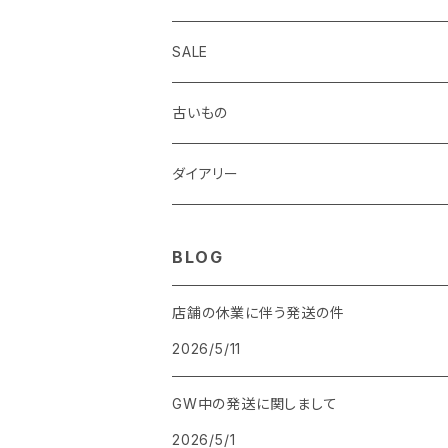
centropen
杉本ふみ
定規、テンプレート
付箋、シール
バッグ
SALE
AUTOPOINT
みやしたゆみ
クリップ、割ピン、画鋲、輪ゴム、状差し
包装紙、紙袋
バッジ、ブローチ、キーホルダー
古いもの
PARKER
池田久美子
消しゴム
チケット、マッチラベル、切手
ハンカチ、手ぬぐい
ダイアリー
ICO
井上コトリ
お道具箱、収納BOX
BLOG
RHEITA
死後くん
電卓
店舗の休業に伴う発送の件
2026/5/11
BRUNNEN
芝生 GALLERY SHIBAFU
GW中の発送に関しまして
BLACKWING
ロバの本屋
2026/5/1