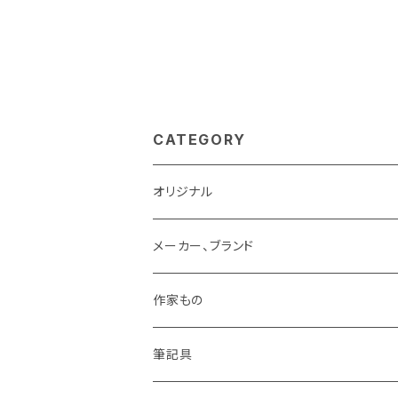
CATEGORY
オリジナル
メーカー、ブランド
LAMY
作家もの
Pelikan
オギハラナミ
筆記具