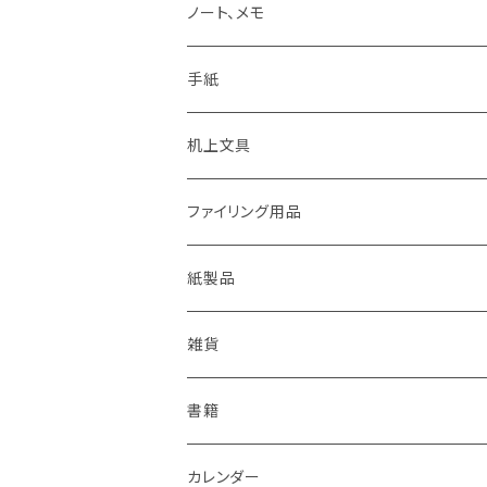
KAWEKO
Noritake
鉛筆まわり
ノート、メモ
LYRA
カキノジン
ボールペン
手紙
rotling
フジワラリツ
カラーペン
ポストカード
机上文具
Laufern
kanaexpress
シャープペンシル、芯ホルダー
ミニカード
糊、テープ、テープカッター
ファイリング用品
EISEN
久奈屋
万年筆
便箋、一筆箋
ハンコ、スタンプ、スタンプ台
クリップボード
紙製品
KOHINOOR
はらぺこめがね
色鉛筆、クレヨン
封筒、ポチ袋
ハサミ、カッター、カッティングマット
ファイル、カルトン
伝票、領収書、納品書
雑貨
Helix
ALASKA BUNGU
修正液、修正テープ
スクラップブック、アルバム
メモカード、ラベルブック
ペンケース、お財布、ポーチ、カードケース
書籍
BIC
ノラヤ
パンチ、ステープラー
マスキングテープ
ブックカバー、栞、ブックスタンド
カレンダー