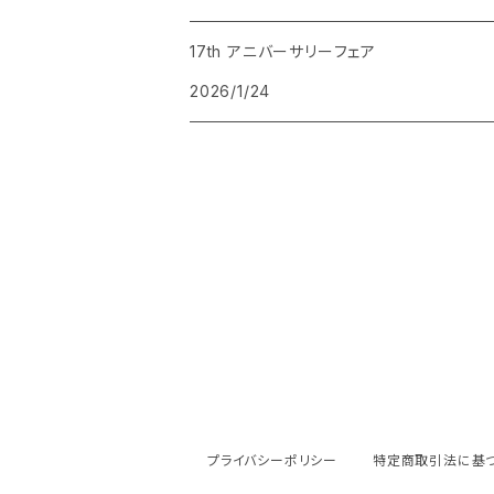
MILAN
輸入雑貨 nico
17th アニバーサリーフェア
2026/1/24
月光荘
yuruliku
ツバメノート
鈴木みちえ
阿部龍一
ヨツモトユキ
Pa.Co
平山昌尚
プライバシーポリシー
特定商取引法に基