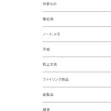
LAMY
作家もの
Pelikan
オギハラナミ
筆記具
KAWEKO
Noritake
鉛筆まわり
ノート、メモ
LYRA
カキノジン
ボールペン
手紙
rotling
フジワラリツ
カラーペン
ポストカード
机上文具
Laufern
kanaexpress
シャープペンシル、芯ホルダー
ミニカード
糊、テープ、テープカッター
ファイリング用品
EISEN
久奈屋
万年筆
便箋、一筆箋
ハンコ、スタンプ、スタンプ台
クリップボード
紙製品
KOHINOOR
はらぺこめがね
色鉛筆、クレヨン
封筒、ポチ袋
ハサミ、カッター、カッティングマット
ファイル、カルトン
伝票、領収書、納品書
雑貨