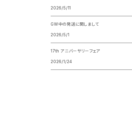
2026/5/11
BRUNNEN
芝生 GALLERY SHIBAFU
GW中の発送に関しまして
BLACKWING
ロバの本屋
2026/5/1
MILAN
輸入雑貨 nico
17th アニバーサリーフェア
2026/1/24
月光荘
yuruliku
ツバメノート
鈴木みちえ
阿部龍一
ヨツモトユキ