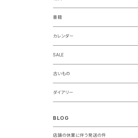
Helix
ALASKA BUNGU
修正液、修正テープ
スクラップブック、アルバム
メモカード、ラベルブック
ペンケース、お財布、ポーチ、カードケース
書籍
BIC
ノラヤ
パンチ、ステープラー
マスキングテープ
ブックカバー、栞、ブックスタンド
カレンダー
centropen
杉本ふみ
定規、テンプレート
付箋、シール
バッグ
SALE
AUTOPOINT
みやしたゆみ
クリップ、割ピン、画鋲、輪ゴム、状差し
包装紙、紙袋
バッジ、ブローチ、キーホルダー
古いもの
PARKER
池田久美子
消しゴム
チケット、マッチラベル、切手
ハンカチ、手ぬぐい
ダイアリー
ICO
井上コトリ
お道具箱、収納BOX
BLOG
RHEITA
死後くん
電卓
店舗の休業に伴う発送の件