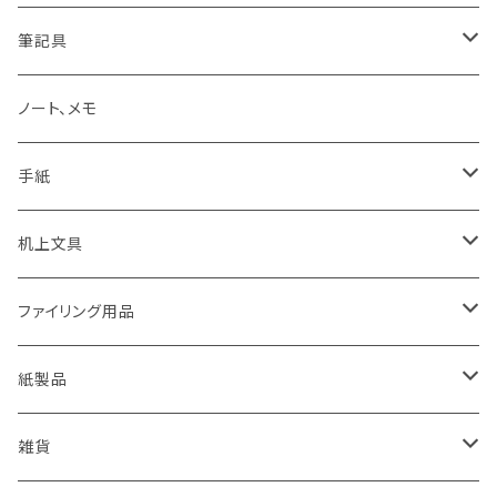
Pelikan
オギハラナミ
筆記具
KAWEKO
Noritake
鉛筆まわり
ノート、メモ
LYRA
カキノジン
ボールペン
手紙
rotling
フジワラリツ
カラーペン
ポストカード
机上文具
Laufern
kanaexpress
シャープペンシル、芯ホルダー
ミニカード
糊、テープ、テープカッター
ファイリング用品
EISEN
久奈屋
万年筆
便箋、一筆箋
ハンコ、スタンプ、スタンプ台
クリップボード
紙製品
KOHINOOR
はらぺこめがね
色鉛筆、クレヨン
封筒、ポチ袋
ハサミ、カッター、カッティングマット
ファイル、カルトン
伝票、領収書、納品書
雑貨