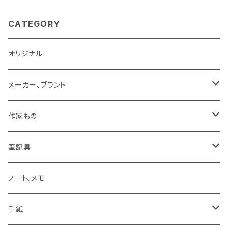
CATEGORY
オリジナル
メーカー、ブランド
LAMY
作家もの
Pelikan
オギハラナミ
筆記具
KAWEKO
Noritake
鉛筆まわり
ノート、メモ
LYRA
カキノジン
ボールペン
手紙