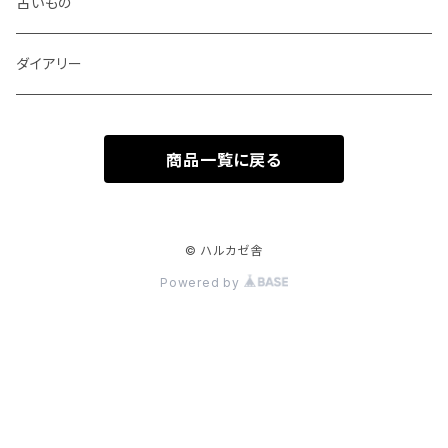
AUTOPOINT
みやしたゆみ
クリップ、割ピン、画鋲、輪ゴム、状差し
包装紙、紙袋
バッジ、ブローチ、キーホルダー
古いもの
PARKER
池田久美子
消しゴム
チケット、マッチラベル、切手
ハンカチ、手ぬぐい
ダイアリー
ICO
井上コトリ
お道具箱、収納BOX
商品一覧に戻る
RHEITA
死後くん
電卓
BRUNNEN
芝生 GALLERY SHIBAFU
© ハルカゼ舎
Powered by
BLACKWING
ロバの本屋
MILAN
輸入雑貨 nico
月光荘
yuruliku