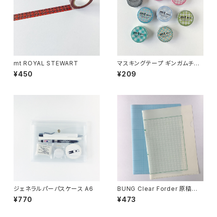
mt ROYAL STEWART
マスキングテープ ギンガムチェ
ック
¥450
¥209
ジェネラルパーパスケース A6
BUNG Clear Forder 原稿用
紙+グラフ用紙
¥770
¥473