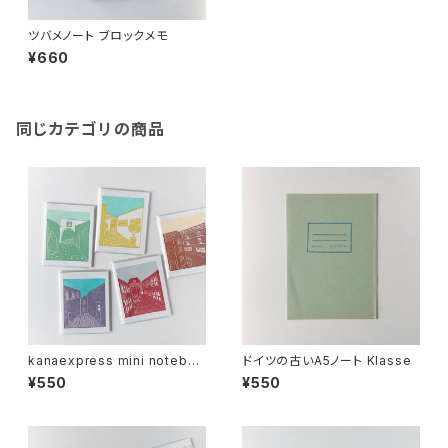
ツバメノート ブロックメモ
¥660
同じカテゴリの商品
kanaexpress mini noteboo
ドイツの古いA5ノート Klasse
k 街角
¥550
¥550