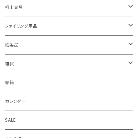
rotling
フジワラリツ
カラーペン
ポストカード
机上文具
Laufern
kanaexpress
シャープペンシル、芯ホルダー
ミニカード
糊、テープ、テープカッター
ファイリング用品
EISEN
久奈屋
万年筆
便箋、一筆箋
ハンコ、スタンプ、スタンプ台
クリップボード
紙製品
KOHINOOR
はらぺこめがね
色鉛筆、クレヨン
封筒、ポチ袋
ハサミ、カッター、カッティングマット
ファイル、カルトン
伝票、領収書、納品書
雑貨
Helix
ALASKA BUNGU
修正液、修正テープ
スクラップブック、アルバム
メモカード、ラベルブック
ペンケース、お財布、ポーチ、カードケース
書籍
BIC
ノラヤ
パンチ、ステープラー
マスキングテープ
ブックカバー、栞、ブックスタンド
カレンダー
centropen
杉本ふみ
定規、テンプレート
付箋、シール
バッグ
SALE