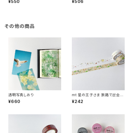
¥550
¥506
その他の商品
透明写真しおり
mt 星の王子さま 旅路で出会う
人々/ ステッカー
¥660
¥242