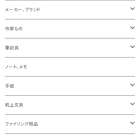
メーカー、ブランド
LAMY
作家もの
Pelikan
オギハラナミ
筆記具
KAWEKO
Noritake
鉛筆まわり
ノート、メモ
LYRA
カキノジン
ボールペン
手紙
rotling
フジワラリツ
カラーペン
ポストカード
机上文具
Laufern
kanaexpress
シャープペンシル、芯ホルダー
ミニカード
糊、テープ、テープカッター
ファイリング用品