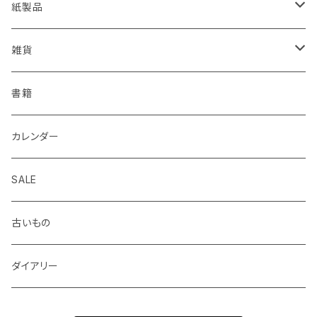
EISEN
久奈屋
万年筆
便箋、一筆箋
ハンコ、スタンプ、スタンプ台
クリップボード
紙製品
KOHINOOR
はらぺこめがね
色鉛筆、クレヨン
封筒、ポチ袋
ハサミ、カッター、カッティングマット
ファイル、カルトン
伝票、領収書、納品書
雑貨
Helix
ALASKA BUNGU
修正液、修正テープ
スクラップブック、アルバム
メモカード、ラベルブック
ペンケース、お財布、ポーチ、カードケース
書籍
BIC
ノラヤ
パンチ、ステープラー
マスキングテープ
ブックカバー、栞、ブックスタンド
カレンダー
centropen
杉本ふみ
定規、テンプレート
付箋、シール
バッグ
SALE
AUTOPOINT
みやしたゆみ
クリップ、割ピン、画鋲、輪ゴム、状差し
包装紙、紙袋
バッジ、ブローチ、キーホルダー
古いもの
PARKER
池田久美子
消しゴム
チケット、マッチラベル、切手
ハンカチ、手ぬぐい
ダイアリー
ICO
井上コトリ
お道具箱、収納BOX