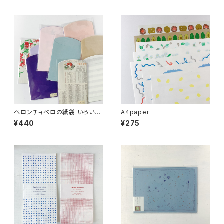
ペロンチョベロの紙袋 いろいろ
A4paper
MIX
¥440
¥275