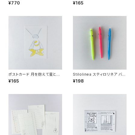
¥770
¥165
ポストカード 月を抱えて星と行
Stilolinea スティロリネア バロ
く
ントータルフルオ ボールペン
¥165
¥198