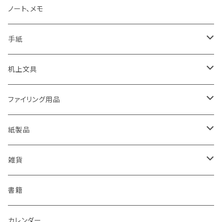
KAWEKO
Noritake
鉛筆まわり
ノート、メモ
LYRA
カキノジン
ボールペン
手紙
rotling
フジワラリツ
カラーペン
ポストカード
机上文具
Laufern
kanaexpress
シャープペンシル、芯ホルダー
ミニカード
糊、テープ、テープカッター
ファイリング用品
EISEN
久奈屋
万年筆
便箋、一筆箋
ハンコ、スタンプ、スタンプ台
クリップボード
紙製品
KOHINOOR
はらぺこめがね
色鉛筆、クレヨン
封筒、ポチ袋
ハサミ、カッター、カッティングマット
ファイル、カルトン
伝票、領収書、納品書
雑貨
Helix
ALASKA BUNGU
修正液、修正テープ
スクラップブック、アルバム
メモカード、ラベルブック
ペンケース、お財布、ポーチ、カードケース
書籍
BIC
ノラヤ
パンチ、ステープラー
マスキングテープ
ブックカバー、栞、ブックスタンド
カレンダー