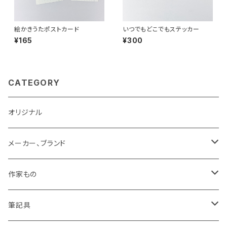
絵かきうたポストカード
いつでもどこでもステッカー
¥165
¥300
CATEGORY
オリジナル
メーカー、ブランド
LAMY
作家もの
Pelikan
オギハラナミ
筆記具