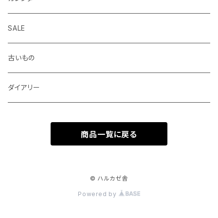
centropen
杉本ふみ
定規、テンプレート
付箋、シール
バッグ
SALE
AUTOPOINT
みやしたゆみ
クリップ、割ピン、画鋲、輪ゴム、状差し
包装紙、紙袋
バッジ、ブローチ、キーホルダー
古いもの
PARKER
池田久美子
消しゴム
チケット、マッチラベル、切手
ハンカチ、手ぬぐい
ダイアリー
ICO
井上コトリ
お道具箱、収納BOX
商品一覧に戻る
RHEITA
死後くん
電卓
BRUNNEN
芝生 GALLERY SHIBAFU
© ハルカゼ舎
Powered by
BLACKWING
ロバの本屋