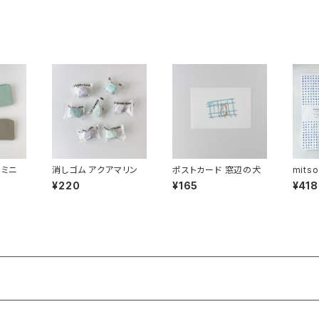
 ミニ
消しゴム アクアマリン
ポストカード 窓辺の犬
mit
M
¥220
¥165
¥418