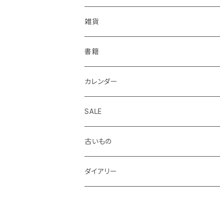
KOHINOOR
はらぺこめがね
色鉛筆、クレヨン
封筒、ポチ袋
ハサミ、カッター、カッティングマット
ファイル、カルトン
伝票、領収書、納品書
雑貨
Helix
ALASKA BUNGU
修正液、修正テープ
スクラップブック、アルバム
メモカード、ラベルブック
ペンケース、お財布、ポーチ、カードケース
書籍
BIC
ノラヤ
パンチ、ステープラー
マスキングテープ
ブックカバー、栞、ブックスタンド
カレンダー
centropen
杉本ふみ
定規、テンプレート
付箋、シール
バッグ
SALE
AUTOPOINT
みやしたゆみ
クリップ、割ピン、画鋲、輪ゴム、状差し
包装紙、紙袋
バッジ、ブローチ、キーホルダー
古いもの
PARKER
池田久美子
消しゴム
チケット、マッチラベル、切手
ハンカチ、手ぬぐい
ダイアリー
ICO
井上コトリ
お道具箱、収納BOX