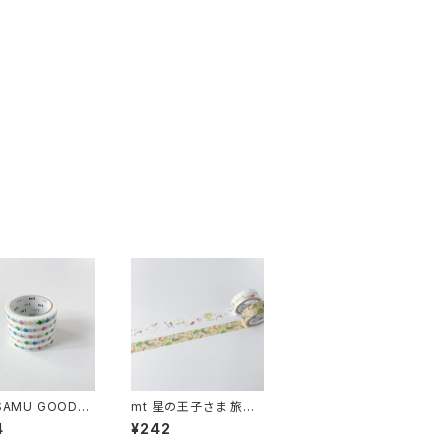
SAMU GOODS
mt 星の王子さま 旅路
スドット
で出会う人々/ ステッカ
4
¥242
ー