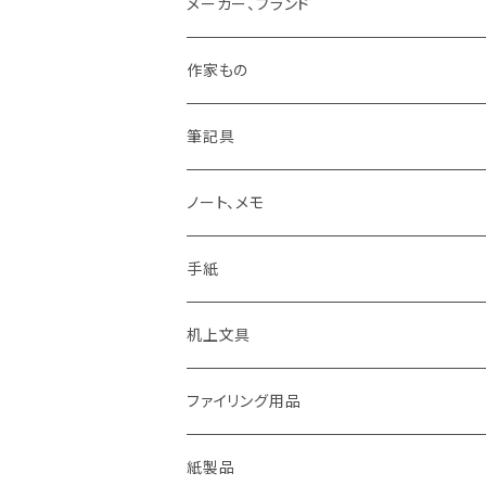
メーカー、ブランド
LAMY
作家もの
Pelikan
オギハラナミ
筆記具
KAWEKO
Noritake
鉛筆まわり
ノート、メモ
LYRA
カキノジン
ボールペン
手紙
rotling
フジワラリツ
カラーペン
ポストカード
机上文具
Laufern
kanaexpress
シャープペンシル、芯ホルダー
ミニカード
糊、テープ、テープカッター
ファイリング用品
EISEN
久奈屋
万年筆
便箋、一筆箋
ハンコ、スタンプ、スタンプ台
クリップボード
紙製品