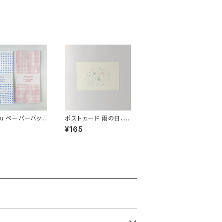
sou ペーパーバッグ
ポストカード 雨の日、巣
穴でじっとする
¥165