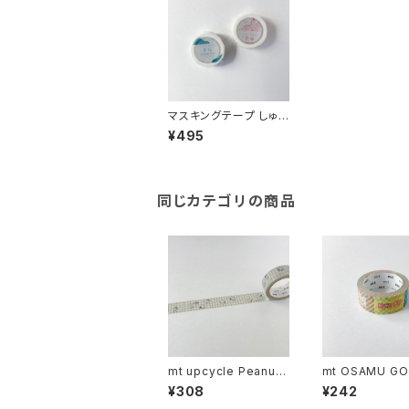
マスキングテープ しゅん
しゅんの素描
¥495
同じカテゴリの商品
mt upcycle Peanuts
mt OSAMU G
スヌーピーとチェック
キャラクターパタ
¥308
¥242