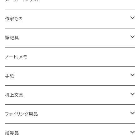
LAMY
作家もの
Pelikan
オギハラナミ
筆記具
KAWEKO
Noritake
鉛筆まわり
ノート、メモ
LYRA
カキノジン
ボールペン
手紙
rotling
フジワラリツ
カラーペン
ポストカード
机上文具
Laufern
kanaexpress
シャープペンシル、芯ホルダー
ミニカード
糊、テープ、テープカッター
ファイリング用品
EISEN
久奈屋
万年筆
便箋、一筆箋
ハンコ、スタンプ、スタンプ台
クリップボード
紙製品