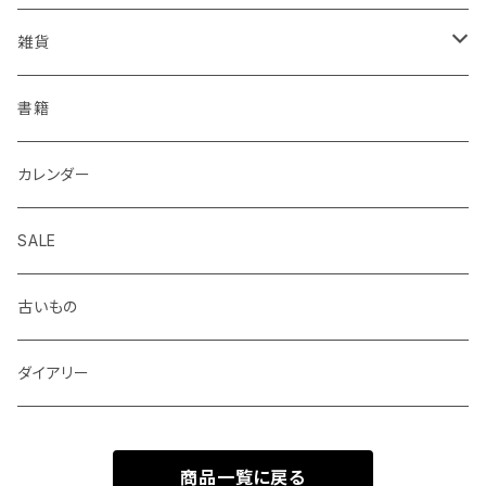
KOHINOOR
はらぺこめがね
色鉛筆、クレヨン
封筒、ポチ袋
ハサミ、カッター、カッティングマット
ファイル、カルトン
伝票、領収書、納品書
雑貨
Helix
ALASKA BUNGU
修正液、修正テープ
スクラップブック、アルバム
メモカード、ラベルブック
ペンケース、お財布、ポーチ、カードケース
書籍
BIC
ノラヤ
パンチ、ステープラー
マスキングテープ
ブックカバー、栞、ブックスタンド
カレンダー
centropen
杉本ふみ
定規、テンプレート
付箋、シール
バッグ
SALE
AUTOPOINT
みやしたゆみ
クリップ、割ピン、画鋲、輪ゴム、状差し
包装紙、紙袋
バッジ、ブローチ、キーホルダー
古いもの
PARKER
池田久美子
消しゴム
チケット、マッチラベル、切手
ハンカチ、手ぬぐい
ダイアリー
ICO
井上コトリ
お道具箱、収納BOX
商品一覧に戻る