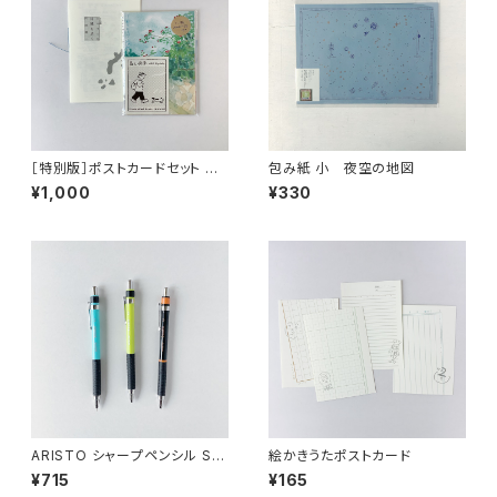
［特別版］ポストカードセット 島
包み紙 小 夜空の地図
と風景
¥1,000
¥330
ARISTO シャープペンシル ST
絵かきうたポストカード
UDIO
¥715
¥165