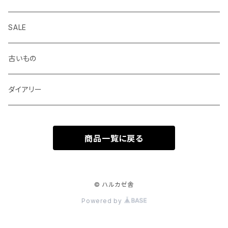
centropen
杉本ふみ
定規、テンプレート
付箋、シール
バッグ
SALE
AUTOPOINT
みやしたゆみ
クリップ、割ピン、画鋲、輪ゴム、状差し
包装紙、紙袋
バッジ、ブローチ、キーホルダー
古いもの
PARKER
池田久美子
消しゴム
チケット、マッチラベル、切手
ハンカチ、手ぬぐい
ダイアリー
ICO
井上コトリ
お道具箱、収納BOX
商品一覧に戻る
RHEITA
死後くん
電卓
BRUNNEN
芝生 GALLERY SHIBAFU
© ハルカゼ舎
Powered by
BLACKWING
ロバの本屋