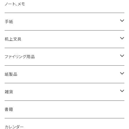
KAWEKO
Noritake
鉛筆まわり
ノート、メモ
LYRA
カキノジン
ボールペン
手紙
rotling
フジワラリツ
カラーペン
ポストカード
机上文具
Laufern
kanaexpress
シャープペンシル、芯ホルダー
ミニカード
糊、テープ、テープカッター
ファイリング用品
EISEN
久奈屋
万年筆
便箋、一筆箋
ハンコ、スタンプ、スタンプ台
クリップボード
紙製品
KOHINOOR
はらぺこめがね
色鉛筆、クレヨン
封筒、ポチ袋
ハサミ、カッター、カッティングマット
ファイル、カルトン
伝票、領収書、納品書
雑貨
Helix
ALASKA BUNGU
修正液、修正テープ
スクラップブック、アルバム
メモカード、ラベルブック
ペンケース、お財布、ポーチ、カードケース
書籍
BIC
ノラヤ
パンチ、ステープラー
マスキングテープ
ブックカバー、栞、ブックスタンド
カレンダー