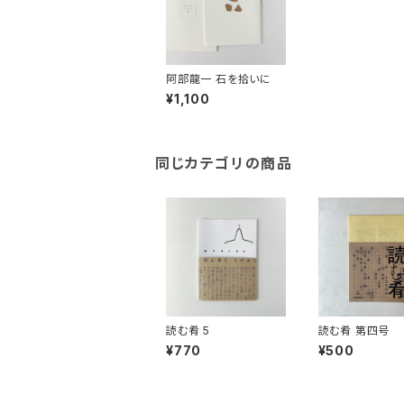
阿部龍一 石を拾いに
¥1,100
同じカテゴリの商品
読む肴 5
読む肴 第四号
¥770
¥500