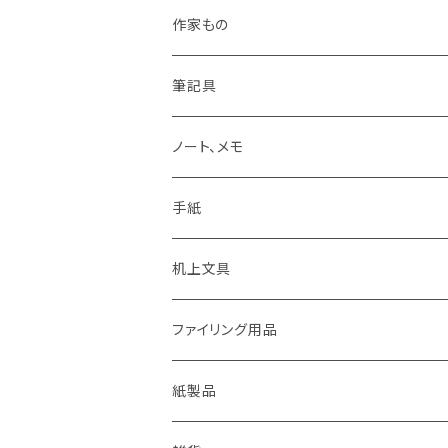
LAMY
作家もの
Pelikan
オギハラナミ
筆記具
KAWEKO
Noritake
鉛筆まわり
ノート、メモ
LYRA
カキノジン
ボールペン
手紙
rotling
フジワラリツ
カラーペン
ポストカード
机上文具
Laufern
kanaexpress
シャープペンシル、芯ホルダー
ミニカード
糊、テープ、テープカッター
ファイリング用品
EISEN
久奈屋
万年筆
便箋、一筆箋
ハンコ、スタンプ、スタンプ台
クリップボード
紙製品