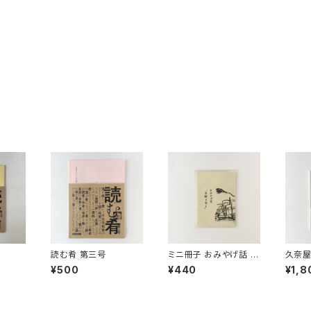
読む肴 第三号
ミニ冊子 おみやげ話 京
久奈屋
都を歩く
と、十
¥500
¥440
¥1,8