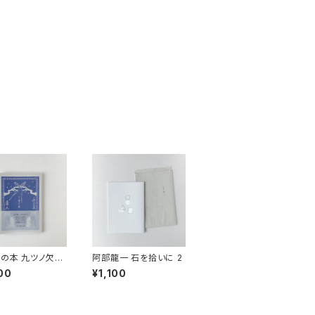
の本 九ツノ欠片
阿部龍一 石を拾いに 2
二箇月のお噺
00
¥1,100