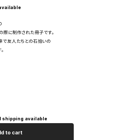
available
の
会の際に制作された冊子です。
岸で友人たちとの石拾いの
。
l shipping available
d to cart