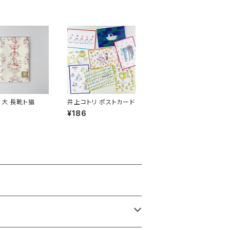
 大 長靴ト猫
井上コトリ ポストカード
0
¥186