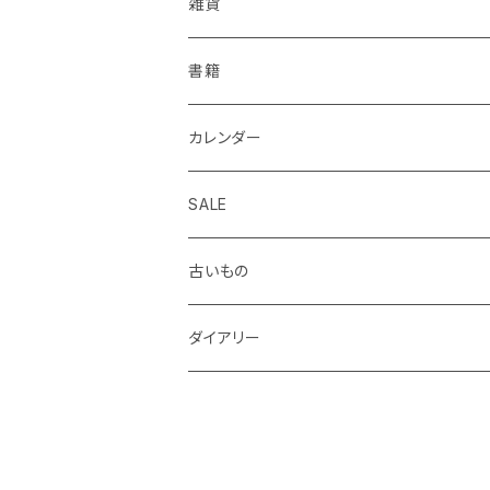
KOHINOOR
はらぺこめがね
色鉛筆、クレヨン
封筒、ポチ袋
ハサミ、カッター、カッティングマット
ファイル、カルトン
伝票、領収書、納品書
雑貨
Helix
ALASKA BUNGU
修正液、修正テープ
スクラップブック、アルバム
メモカード、ラベルブック
ペンケース、お財布、ポーチ、カードケース
書籍
BIC
ノラヤ
パンチ、ステープラー
マスキングテープ
ブックカバー、栞、ブックスタンド
カレンダー
centropen
杉本ふみ
定規、テンプレート
付箋、シール
バッグ
SALE
AUTOPOINT
みやしたゆみ
クリップ、割ピン、画鋲、輪ゴム、状差し
包装紙、紙袋
バッジ、ブローチ、キーホルダー
古いもの
PARKER
池田久美子
消しゴム
チケット、マッチラベル、切手
ハンカチ、手ぬぐい
ダイアリー
ICO
井上コトリ
お道具箱、収納BOX
RHEITA
死後くん
電卓