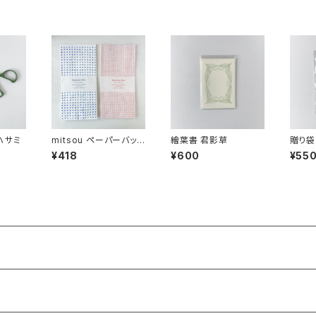
Eハサミ
mitsou ペーパーバッグ
繪葉書 君影草
贈り袋
M
¥418
¥600
¥55