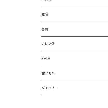
KOHINOOR
はらぺこめがね
色鉛筆、クレヨン
封筒、ポチ袋
ハサミ、カッター、カッティングマット
ファイル、カルトン
伝票、領収書、納品書
雑貨
Helix
ALASKA BUNGU
修正液、修正テープ
スクラップブック、アルバム
メモカード、ラベルブック
ペンケース、お財布、ポーチ、カードケース
書籍
BIC
ノラヤ
パンチ、ステープラー
マスキングテープ
ブックカバー、栞、ブックスタンド
カレンダー
centropen
杉本ふみ
定規、テンプレート
付箋、シール
バッグ
SALE
AUTOPOINT
みやしたゆみ
クリップ、割ピン、画鋲、輪ゴム、状差し
包装紙、紙袋
バッジ、ブローチ、キーホルダー
古いもの
PARKER
池田久美子
消しゴム
チケット、マッチラベル、切手
ハンカチ、手ぬぐい
ダイアリー
ICO
井上コトリ
お道具箱、収納BOX