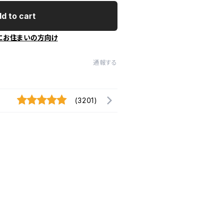
d to cart
にお住まいの方向け
通報する
(3201)