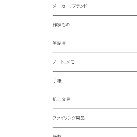
メーカー、ブランド
LAMY
作家もの
Pelikan
オギハラナミ
筆記具
KAWEKO
Noritake
鉛筆まわり
ノート、メモ
LYRA
カキノジン
ボールペン
手紙
rotling
フジワラリツ
カラーペン
ポストカード
机上文具
Laufern
kanaexpress
シャープペンシル、芯ホルダー
ミニカード
糊、テープ、テープカッター
ファイリング用品
EISEN
久奈屋
万年筆
便箋、一筆箋
ハンコ、スタンプ、スタンプ台
クリップボード
紙製品