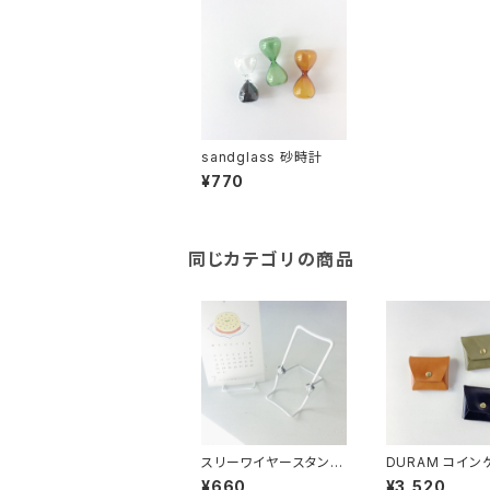
sandglass 砂時計
¥770
同じカテゴリの商品
スリーワイヤースタンド
DURAM コイン
S
¥660
¥3,520