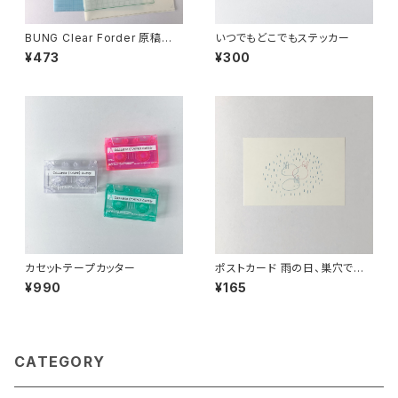
BUNG Clear Forder 原稿用
いつでもどこでもステッカー
紙+グラフ用紙
¥473
¥300
カセットテープカッター
ポストカード 雨の日、巣穴でじっ
とする
¥990
¥165
CATEGORY