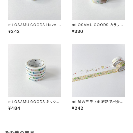
mt OSAMU GOODS Have a
mt OSAMU GOODS カラフル
good tomes
ステッカー
¥242
¥330
mt OSAMU GOODS ミックス
mt 星の王子さま 旅路で出会う
ドット
人々/ ステッカー
¥484
¥242