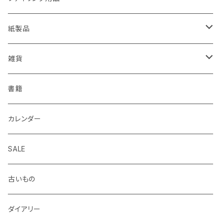
EISEN
久奈屋
万年筆
便箋、一筆箋
ハンコ、スタンプ、スタンプ台
クリップボード
紙製品
KOHINOOR
はらぺこめがね
色鉛筆、クレヨン
封筒、ポチ袋
ハサミ、カッター、カッティングマット
ファイル、カルトン
伝票、領収書、納品書
雑貨
Helix
ALASKA BUNGU
修正液、修正テープ
スクラップブック、アルバム
メモカード、ラベルブック
ペンケース、お財布、ポーチ、カードケース
書籍
BIC
ノラヤ
パンチ、ステープラー
マスキングテープ
ブックカバー、栞、ブックスタンド
カレンダー
centropen
杉本ふみ
定規、テンプレート
付箋、シール
バッグ
SALE
AUTOPOINT
みやしたゆみ
クリップ、割ピン、画鋲、輪ゴム、状差し
包装紙、紙袋
バッジ、ブローチ、キーホルダー
古いもの
PARKER
池田久美子
消しゴム
チケット、マッチラベル、切手
ハンカチ、手ぬぐい
ダイアリー