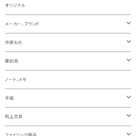
オリジナル
メーカー、ブランド
LAMY
作家もの
Pelikan
オギハラナミ
筆記具
KAWEKO
Noritake
鉛筆まわり
ノート、メモ
LYRA
カキノジン
ボールペン
手紙
rotling
フジワラリツ
カラーペン
ポストカード
机上文具
Laufern
kanaexpress
シャープペンシル、芯ホルダー
ミニカード
糊、テープ、テープカッター
ファイリング用品