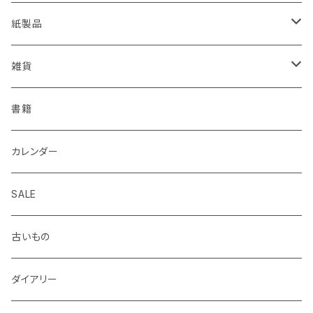
EISEN
久奈屋
万年筆
便箋、一筆箋
ハンコ、スタンプ、スタンプ台
クリップボード
紙製品
KOHINOOR
はらぺこめがね
色鉛筆、クレヨン
封筒、ポチ袋
ハサミ、カッター、カッティングマット
ファイル、カルトン
伝票、領収書、納品書
雑貨
Helix
ALASKA BUNGU
修正液、修正テープ
スクラップブック、アルバム
メモカード、ラベルブック
ペンケース、お財布、ポーチ、カードケース
書籍
BIC
ノラヤ
パンチ、ステープラー
マスキングテープ
ブックカバー、栞、ブックスタンド
カレンダー
centropen
杉本ふみ
定規、テンプレート
付箋、シール
バッグ
SALE
AUTOPOINT
みやしたゆみ
クリップ、割ピン、画鋲、輪ゴム、状差し
包装紙、紙袋
バッジ、ブローチ、キーホルダー
古いもの
PARKER
池田久美子
消しゴム
チケット、マッチラベル、切手
ハンカチ、手ぬぐい
ダイアリー