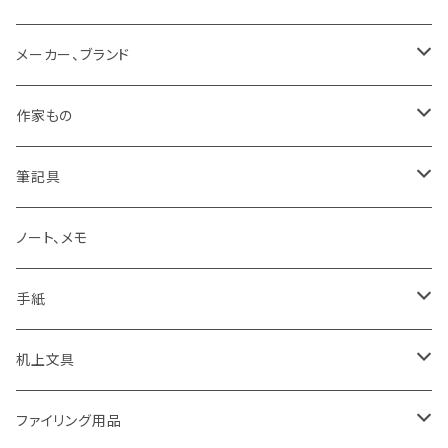
メーカー、ブランド
LAMY
作家もの
Pelikan
オギハラナミ
筆記具
KAWEKO
Noritake
鉛筆まわり
ノート、メモ
LYRA
カキノジン
ボールペン
手紙
rotling
フジワラリツ
カラーペン
ポストカード
机上文具
Laufern
kanaexpress
シャープペンシル、芯ホルダー
ミニカード
糊、テープ、テープカッター
ファイリング用品