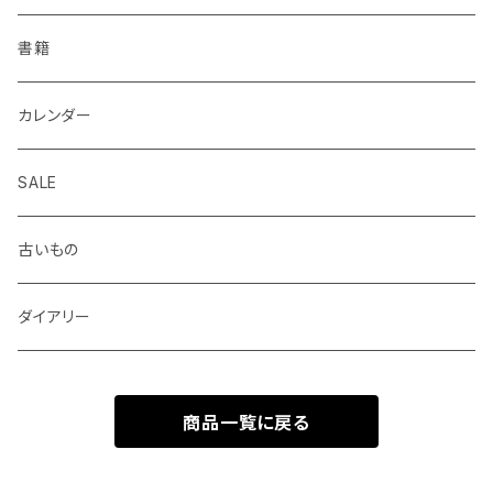
Helix
ALASKA BUNGU
修正液、修正テープ
スクラップブック、アルバム
メモカード、ラベルブック
ペンケース、お財布、ポーチ、カードケース
書籍
BIC
ノラヤ
パンチ、ステープラー
マスキングテープ
ブックカバー、栞、ブックスタンド
カレンダー
centropen
杉本ふみ
定規、テンプレート
付箋、シール
バッグ
SALE
AUTOPOINT
みやしたゆみ
クリップ、割ピン、画鋲、輪ゴム、状差し
包装紙、紙袋
バッジ、ブローチ、キーホルダー
古いもの
PARKER
池田久美子
消しゴム
チケット、マッチラベル、切手
ハンカチ、手ぬぐい
ダイアリー
ICO
井上コトリ
お道具箱、収納BOX
商品一覧に戻る
RHEITA
死後くん
電卓