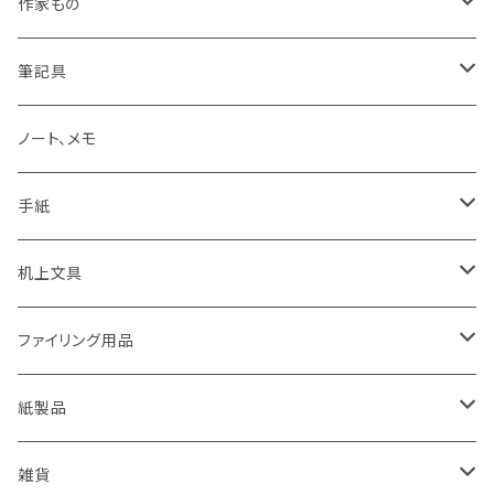
LAMY
作家もの
Pelikan
オギハラナミ
筆記具
KAWEKO
Noritake
鉛筆まわり
ノート、メモ
LYRA
カキノジン
ボールペン
手紙
rotling
フジワラリツ
カラーペン
ポストカード
机上文具
Laufern
kanaexpress
シャープペンシル、芯ホルダー
ミニカード
糊、テープ、テープカッター
ファイリング用品
EISEN
久奈屋
万年筆
便箋、一筆箋
ハンコ、スタンプ、スタンプ台
クリップボード
紙製品
KOHINOOR
はらぺこめがね
色鉛筆、クレヨン
封筒、ポチ袋
ハサミ、カッター、カッティングマット
ファイル、カルトン
伝票、領収書、納品書
雑貨