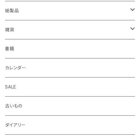
EISEN
久奈屋
万年筆
便箋、一筆箋
ハンコ、スタンプ、スタンプ台
クリップボード
紙製品
KOHINOOR
はらぺこめがね
色鉛筆、クレヨン
封筒、ポチ袋
ハサミ、カッター、カッティングマット
ファイル、カルトン
伝票、領収書、納品書
雑貨
Helix
ALASKA BUNGU
修正液、修正テープ
スクラップブック、アルバム
メモカード、ラベルブック
ペンケース、お財布、ポーチ、カードケース
書籍
BIC
ノラヤ
パンチ、ステープラー
マスキングテープ
ブックカバー、栞、ブックスタンド
カレンダー
centropen
杉本ふみ
定規、テンプレート
付箋、シール
バッグ
SALE
AUTOPOINT
みやしたゆみ
クリップ、割ピン、画鋲、輪ゴム、状差し
包装紙、紙袋
バッジ、ブローチ、キーホルダー
古いもの
PARKER
池田久美子
消しゴム
チケット、マッチラベル、切手
ハンカチ、手ぬぐい
ダイアリー