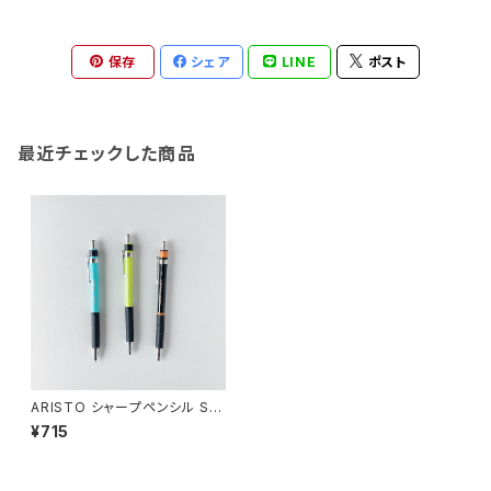
保存
シェア
LINE
ポスト
最近チェックした商品
ARISTO シャープペンシル ST
UDIO
¥715