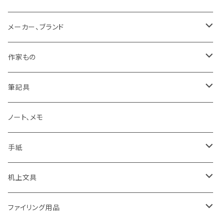
メーカー、ブランド
LAMY
作家もの
Pelikan
オギハラナミ
筆記具
KAWEKO
Noritake
鉛筆まわり
ノート、メモ
LYRA
カキノジン
ボールペン
手紙
rotling
フジワラリツ
カラーペン
ポストカード
机上文具
Laufern
kanaexpress
シャープペンシル、芯ホルダー
ミニカード
糊、テープ、テープカッター
ファイリング用品